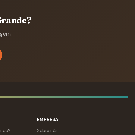
Grande?
agem.
EMPRESA
ando?
Sobre nós