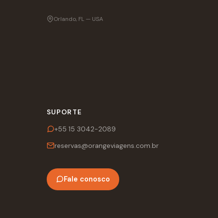
Orlando, FL — USA
SUPORTE
+55 15 3042-2089
reservas@orangeviagens.com.br
Fale conosco