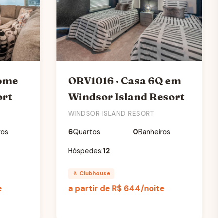
ome
ORV1016 · Casa 6Q em
ort
Windsor Island Resort
WINDSOR ISLAND RESORT
ros
6
Quartos
0
Banheiros
Hóspedes:
12
🚶 Clubhouse
e
a partir de
R$ 644
/noite