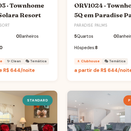
3 · Townhome
ORV1024 · Townh
Solara Resort
5Q em Paradise P
SORT
PARADISE PALMS
0
Banheiros
5
Quartos
0
Banhei
10
Hóspedes:
8
se
✨ Clean
🎭 Temática
🚶 Clubhouse
🎭 Temática
de
R$ 644
/noite
a partir de
R$ 644
/noit
STANDARD
P