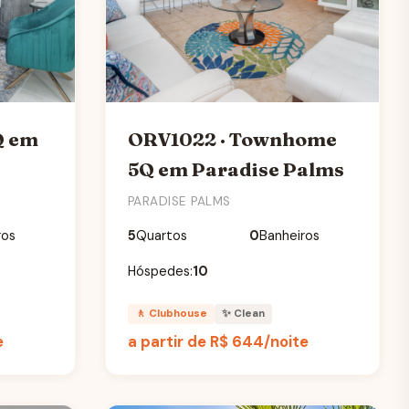
Q em
ORV1022 · Townhome
5Q em Paradise Palms
PARADISE PALMS
ros
5
Quartos
0
Banheiros
Hóspedes:
10
🚶 Clubhouse
✨ Clean
e
a partir de
R$ 644
/noite