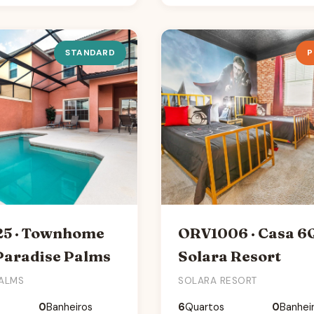
STANDARD
P
5 · Townhome
ORV1006 · Casa 6
Paradise Palms
Solara Resort
PALMS
SOLARA RESORT
0
Banheiros
6
Quartos
0
Banhei