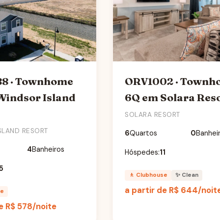
8 · Townhome
ORV1002 · Townh
Windsor Island
6Q em Solara Res
SOLARA RESORT
SLAND RESORT
6
Quartos
0
Banhei
4
Banheiros
Hóspedes:
11
5
🚶 Clubhouse
✨ Clean
a partir de
R$ 644
/noit
se
de
R$ 578
/noite