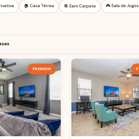
rivativa
🏠 Casa Térrea
🎮 Sala de Jogos
🧶 Sem Carpete
asas
PREMIUM
P