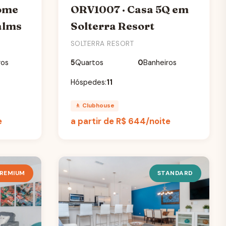
ome
ORV1007 · Casa 5Q em
alms
Solterra Resort
SOLTERRA RESORT
ros
5
Quartos
0
Banheiros
Hóspedes:
11
🚶 Clubhouse
e
a partir de
R$ 644
/noite
REMIUM
STANDARD