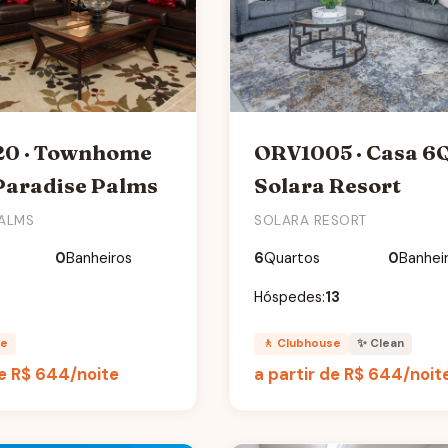
0 · Townhome
ORV1005 · Casa 6
Paradise Palms
Solara Resort
PALMS
SOLARA RESORT
0
Banheiros
6
Quartos
0
Banhei
8
Hóspedes:
13
se
🚶 Clubhouse
✨ Clean
de
R$ 644
/noite
a partir de
R$ 644
/noit