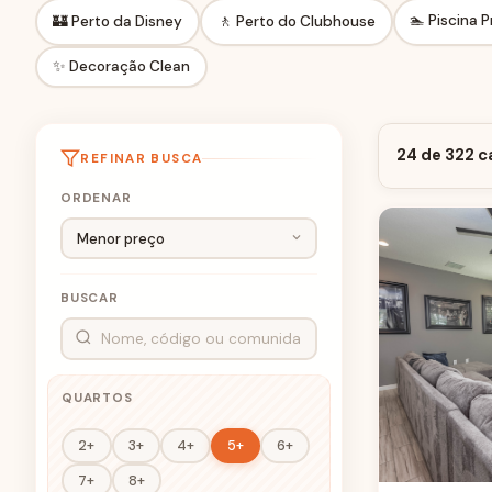
🏊 Piscina P
🏰 Perto da Disney
🚶 Perto do Clubhouse
✨ Decoração Clean
24 de 322 c
REFINAR BUSCA
ORDENAR
BUSCAR
QUARTOS
2+
3+
4+
5+
6+
7+
8+