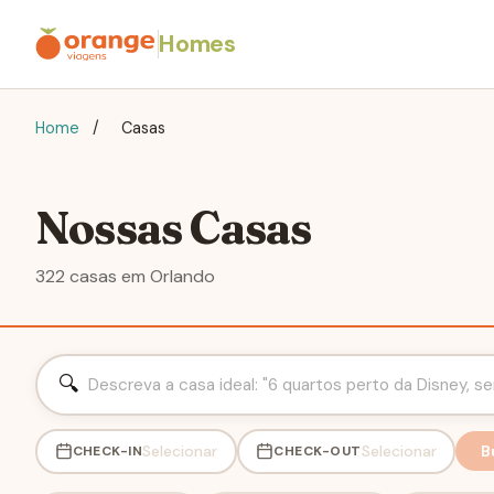
Homes
Home
/
Casas
Nossas Casas
322 casas em Orlando
🔍
Selecionar
Selecionar
B
CHECK-IN
CHECK-OUT