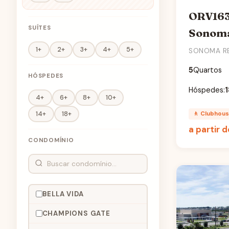
ORV163
SUÍTES
Sonoma
1+
2+
3+
4+
5+
SONOMA R
5
Quartos
HÓSPEDES
Hóspedes:
1
4+
6+
8+
10+
🚶 Clubhou
14+
18+
a partir 
CONDOMÍNIO
BELLA VIDA
CHAMPIONS GATE