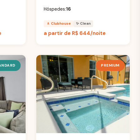
Hóspedes:
16
🚶 Clubhouse
✨ Clean
e
a partir de
R$ 644
/noite
ANDARD
PREMIUM