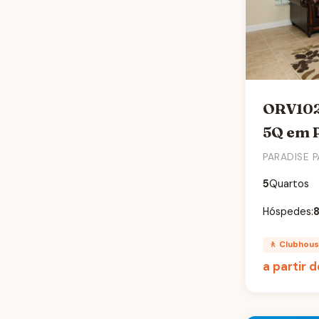
VILLAS OF SOMERSET
VISTA CAY
WEST LUCAYA
WINDSOR AT WESTSIDE
ORV102
WINDSOR CAY
5Q em 
WINDSOR HILLS
PARADISE 
WINDSOR ISLAND RESORT
5
Quartos
WINDSOR PALMS RESORT
Hóspedes:
🚶 Clubhou
a partir 