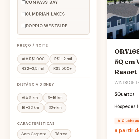
COMPASS BAY
CUMBRIAN LAKES
DOPPIO WESTSIDE
EMERALD ISLAND
PREÇO / NOITE
ENCANTADA RESORT
ORV168
Até R$1.000
R$1–2 mil
5Q em 
ENCORE RESORT
R$2–3,5 mil
R$3.500+
Resort
FESTIVAL
WINDSOR I
DISTÂNCIA DISNEY
FIESTA KEY
5
Quartos
FORMOSA VALLEY
Até 8 km
8–16 km
Hóspedes:
1
16–32 km
32+ km
HAWTHORN SUITES
ORLANDO
🚶 Clubhou
CARACTERÍSTICAS
HIGHLANDS RESERVE
a partir 
Sem Carpete
Térrea
LE REVE RESORT