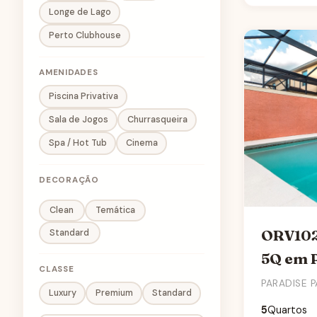
Longe de Lago
LUCAYA VILLAGE RESORT
Perto Clubhouse
MAGIC VILLAGE
AMENIDADES
MAGIC VILLAGE YARDS
Piscina Privativa
MELIA CELEBRATION
Sala de Jogos
Churrasqueira
OAK ISLAND HARBOUR
Spa / Hot Tub
Cinema
OAKWATER RESORT
DECORAÇÃO
ORLANDO AREA
Clean
Temática
PARADISE PALMS
ORV102
Standard
PARADISO GRANDE
5Q em 
REGAL OAKS
CLASSE
PARADISE 
Luxury
Premium
Standard
REGAL PALMS
5
Quartos