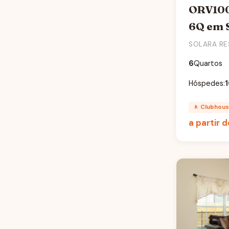
ORV100
THE ENCLAVE AT
6Q em 
FESTIVAL
SOLARA RE
THE ENCLAVES AT
FESTIVAL
6
Quartos
THE HUB
Hóspedes:
THE POINT ORLANDO
🚶 Clubhou
THE SHIRE AT WEST
a partir 
HAVEN
THE VILLAS AT SEVEN
DWARFS
TUSCANA RESORT
TUSCANY AT WESTSIDE
VERANDA PALMS