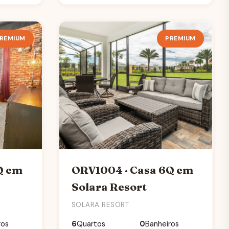
REMIUM
PREMIUM
Q em
ORV1004 · Casa 6Q em
Solara Resort
SOLARA RESORT
ros
6
Quartos
0
Banheiros