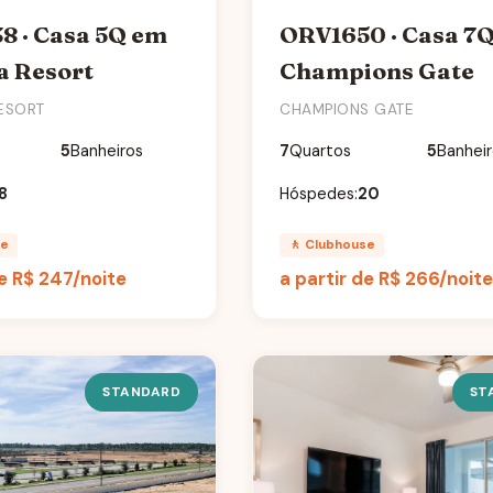
8 · Casa 5Q em
ORV1650 · Casa 7
 Resort
Champions Gate
ESORT
CHAMPIONS GATE
5
Banheiros
7
Quartos
5
Banhei
8
Hóspedes:
20
se
🚶 Clubhouse
de
R$ 247
/noite
a partir de
R$ 266
/noit
STANDARD
ST