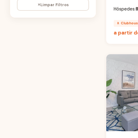
REUNION RESORT
Limpar Filtros
Hóspedes:
SERENITY AT SILVER
CREEK
🚶 Clubhou
a partir 
SOLARA RESORT
SOLTERRA RESORT
SONOMA RESORT
STOREY LAKE
SUMMER FLOWERS
SUMMERVILLE RESORT
SUNSET LAKES
SWEETWATER CLUB
TERRA VERDE
THE CROSBY