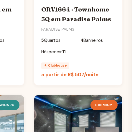
Q em
ORV1664 · Townhome
5Q em Paradise Palms
PARADISE PALMS
ros
5
Quartos
4
Banheiros
Hóspedes:
11
🚶 Clubhouse
e
a partir de
R$ 507
/noite
ANDARD
PREMIUM