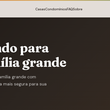
Casas
Condomínios
FAQ
Sobre
ndo para
lia grande
amília grande com
ha mais segura para sua