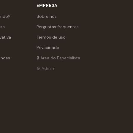
EMPRESA
ando?
Sobre nós
asa
Perguntas frequentes
vativa
Termos de uso
Privacidade
andes
🔒 Área do Especialista
⚙️ Admin