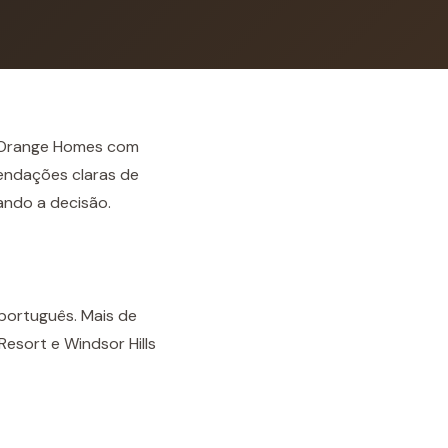
a Orange Homes com
endações claras de
rando a decisão.
português. Mais de
sort e Windsor Hills