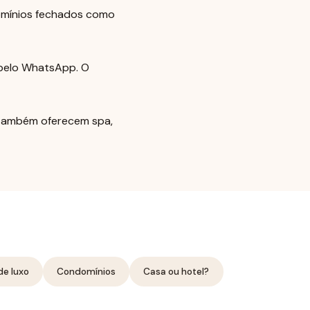
domínios fechados como
 pelo WhatsApp. O
s também oferecem spa,
de luxo
Condomínios
Casa ou hotel?