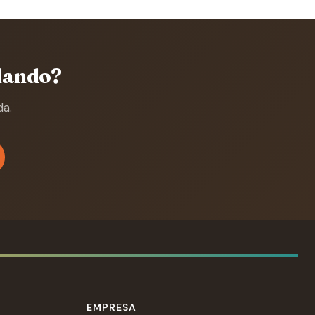
lando?
da.
EMPRESA