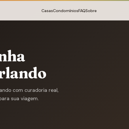
Casas
Condomínios
FAQ
Sobre
inha
rlando
ndo com curadoria real,
para sua viagem.