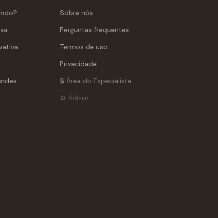
ando?
Sobre nós
asa
Perguntas frequentes
vativa
Termos de uso
Privacidade
andes
🔒 Área do Especialista
⚙️ Admin