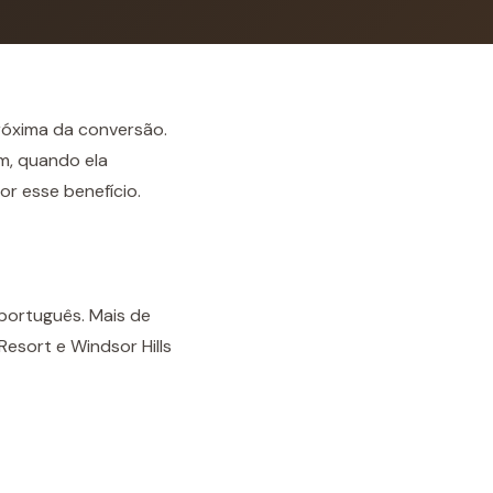
róxima da conversão.
m, quando ela
r esse benefício.
português. Mais de
sort e Windsor Hills