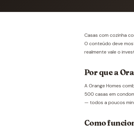
Casas com cozinha com
O conteúdo deve mostr
realmente vale o inve
Por que a Or
A Orange Homes combin
500 casas em condomín
— todos a poucos min
Como funcio