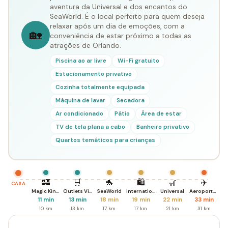
aventura da Universal e dos encantos do
SeaWorld. É o local perfeito para quem deseja
relaxar após um dia de emoções, com a
🏡
conveniência de estar próximo a todas as
atrações de Orlando.
Piscina ao ar livre
Wi-Fi gratuito
Estacionamento privativo
Cozinha totalmente equipada
Máquina de lavar
Secadora
Ar condicionado
Pátio
Área de estar
TV de tela plana a cabo
Banheiro privativo
Quartos temáticos para crianças
🏰
🛒
🐬
🛍️
🎢
✈️
CASA
Magic Kingdom
Outlets Vineland
SeaWorld
International Dr.
Universal
Aeroporto MCO
11 min
13 min
18 min
19 min
22 min
33 min
10 km
13 km
17 km
17 km
21 km
31 km