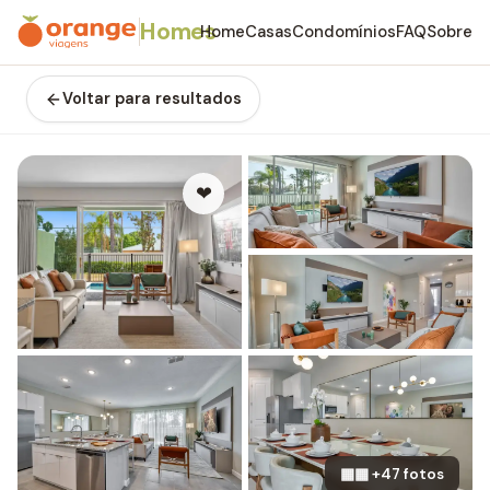
Homes
Home
Casas
Condomínios
FAQ
Sobre
Voltar para resultados
❤
▦▦ +47 fotos