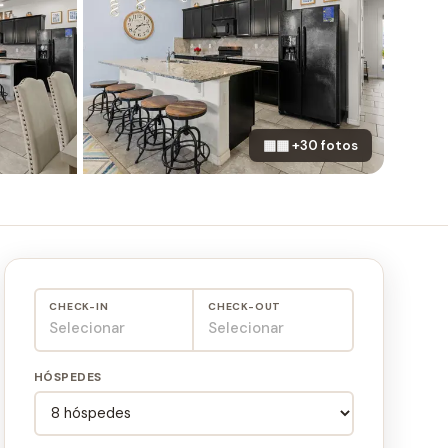
▦▦ +30 fotos
CHECK-IN
CHECK-OUT
Selecionar
Selecionar
HÓSPEDES