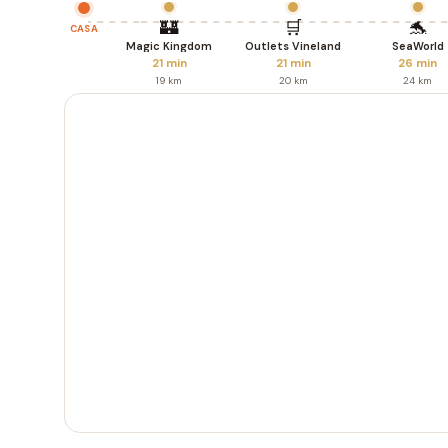
🏰
🛒
🐬
CASA
Magic Kingdom
Outlets Vineland
SeaWorld
21 min
21 min
26 min
19 km
20 km
24 km