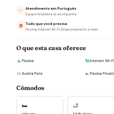
Atendimento em Português
✅
Equipe brasileira te acompanha
Tudo que você precisa
🏠
Piscina, Internet Wi-Fi, Estacionamento e mais
O que esta casa oferece
🏊
Piscina
📶
Internet Wi-F
🐶
Aceita Pets
🏊
Piscina Privat
Cômodos
🛏
🛁
4 Quartos
3.5 Banheiros