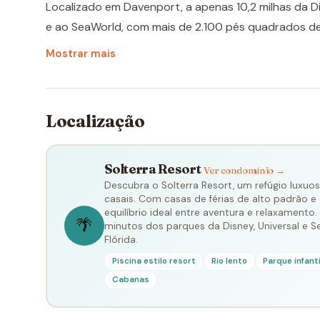
Localizado em Davenport, a apenas 10,2 milhas da Di
e ao SeaWorld, com mais de 2.100 pés quadrados de 
convivência. A Solterra Resort é uma comunidade c
Mostrar mais
cada dia de descanso após as aventuras nos parqu
Localização
Solterra Resort
Ver condomínio →
Descubra o Solterra Resort, um refúgio luxuoso
casais. Com casas de férias de alto padrão e
equilíbrio ideal entre aventura e relaxamento
🌴
minutos dos parques da Disney, Universal e S
Flórida.
Piscina estilo resort
Rio lento
Parque infanti
Cabanas