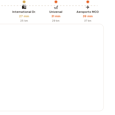
🛍️
🎢
✈️
International Dr.
Universal
Aeroporto MCO
27 min
31 min
39 min
25 km
29 km
37 km