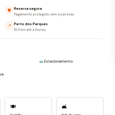
Reserva segura
🛡
Pagamento protegido, sem surpresas
Perto dos Parques
📍
16.4 km até a Disney
i
🚗
Estacionamento
iva
🍽
🛋
Cozinha
Sala de estar