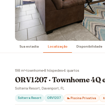
Sua estadia
Localização
Disponibilidade
198 m²
townhome
8 hóspedes
4 quartos
ORV1207 · Townhome 4Q e
Solterra Resort, Davenport, FL
Solterra Resort
ORV1207
🏊 Piscina Privativa
