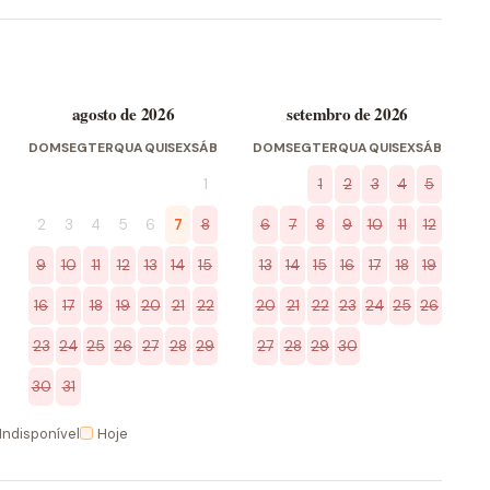
agosto de 2026
setembro de 2026
DOM
SEG
TER
QUA
QUI
SEX
SÁB
DOM
SEG
TER
QUA
QUI
SEX
SÁB
1
1
2
3
4
5
2
3
4
5
6
7
8
6
7
8
9
10
11
12
9
10
11
12
13
14
15
13
14
15
16
17
18
19
16
17
18
19
20
21
22
20
21
22
23
24
25
26
23
24
25
26
27
28
29
27
28
29
30
30
31
Indisponível
Hoje