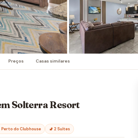
Preços
Casas similares
m Solterra Resort
 Perto do Clubhouse
🚽 2 Suítes