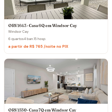
ORV1643 · Casa 6Q em Windsor Cay
Windsor Cay
6 quartos
4 ban.
15 hosp.
a partir de R$ 765 /noite no PIX
ORV1550 · Casa 7Q em Windsor Cay