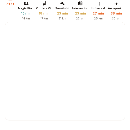
🏰
🛒
🐬
🛍️
🎢
✈️
CASA
Magic Kingdom
Outlets Vineland
SeaWorld
International Dr.
Universal
Aeroporto MCO
15 min
18 min
23 min
23 min
27 min
38 min
14 km
17 km
21 km
22 km
25 km
36 km