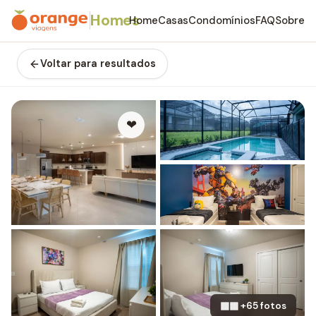
Homes
Home
Casas
Condomínios
FAQ
Sobre
Voltar para resultados
❤
▦▦ +65 fotos