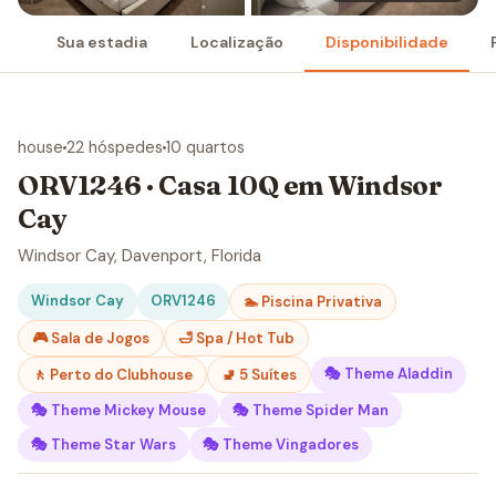
Sua estadia
Localização
Disponibilidade
house
22 hóspedes
10 quartos
ORV1246 · Casa 10Q em Windsor
Cay
Windsor Cay, Davenport, Florida
Windsor Cay
ORV1246
🏊 Piscina Privativa
🎮 Sala de Jogos
🛁 Spa / Hot Tub
🎭 Theme Aladdin
🚶 Perto do Clubhouse
🚽 5 Suítes
🎭 Theme Mickey Mouse
🎭 Theme Spider Man
🎭 Theme Star Wars
🎭 Theme Vingadores