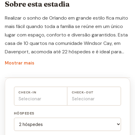
Sobre esta estadia
Realizar o sonho de Orlando em grande estilo fica muito
mais fácil quando toda a família se reúne em um único
lugar com espaço, conforto e diversão garantidos. Esta
casa de 10 quartos na comunidade Windsor Cay, em
Davenport, acomoda até 22 hóspedes e é ideal para
grupos de até 6 famílias viajando juntas, a apenas 7,5
Mostrar mais
milhas da Disney. O imóvel conta com quartos temáticos
encantadores — Aladdin, Star Wars, Mickey e Homem-
Aranha — além de uma sala de jogos temática do Avatar
CHECK-IN
CHECK-OUT
e amplos espaços de convivência para todas as idades.
Selecionar
Selecionar
Windsor Cay é uma das comunidades mais completas
da região, entregando aquela experiência de resort que
HÓSPEDES
transforma uma viagem comum em uma memória
inesquecível.