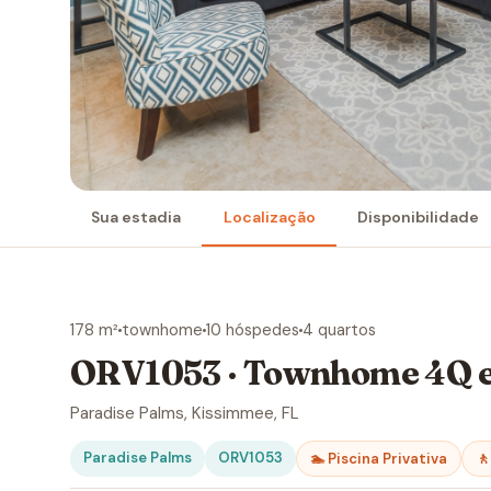
Sua estadia
Localização
Disponibilidade
178 m²
townhome
10 hóspedes
4 quartos
ORV1053 · Townhome 4Q e
Paradise Palms, Kissimmee, FL
Paradise Palms
ORV1053
🏊 Piscina Privativa
🚶