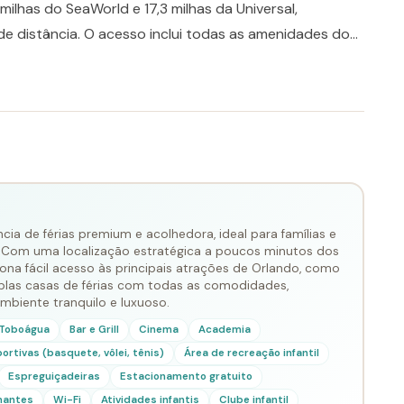
milhas do SeaWorld e 17,3 milhas da Universal,
e distância. O acesso inclui todas as amenidades do
s completa dentro e fora dos parques. Paradise Palms
 região de Kissimmee, reconhecida pela estrutura,
ca o melhor de Orlando.
ia de férias premium e acolhedora, ideal para famílias e
 Com uma localização estratégica a poucos minutos dos
na fácil acesso às principais atrações de Orlando, como
mplas casas de férias com todas as comodidades,
biente tranquilo e luxuoso.
Toboágua
Bar e Grill
Cinema
Academia
rtivas (basquete, vôlei, tênis)
Área de recreação infantil
Espreguiçadeiras
Estacionamento gratuito
mantes
Wi-Fi
Atividades infantis
Clube infantil