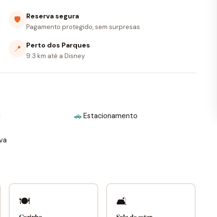
Reserva segura
🛡
Pagamento protegido, sem surpresas
Perto dos Parques
📍
9.3 km até a Disney
i
🚗
Estacionamento
iva
🍽
🛋
Cozinha
Sala de estar