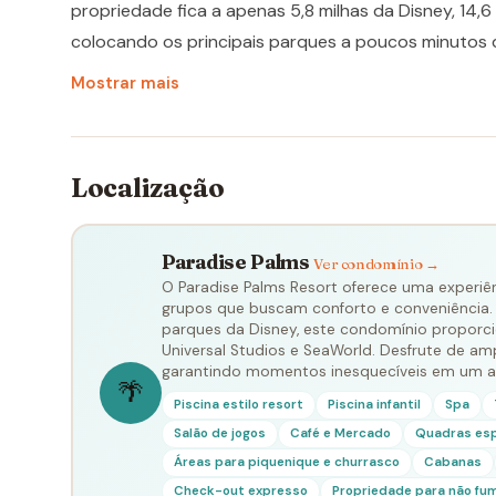
propriedade fica a apenas 5,8 milhas da Disney, 14,6 
colocando os principais parques a poucos minutos d
clube da comunidade, tornando a estadia ainda mai
Mostrar mais
é uma das comunidades de férias mais procuradas da
segurança e localização privilegiada para quem bus
Localização
Paradise Palms
Ver condomínio →
O Paradise Palms Resort oferece uma experiênc
grupos que buscam conforto e conveniência.
parques da Disney, este condomínio proporcio
Universal Studios e SeaWorld. Desfrute de a
garantindo momentos inesquecíveis em um am
🌴
Piscina estilo resort
Piscina infantil
Spa
Salão de jogos
Café e Mercado
Quadras espo
Áreas para piquenique e churrasco
Cabanas
Check-out expresso
Propriedade para não fu