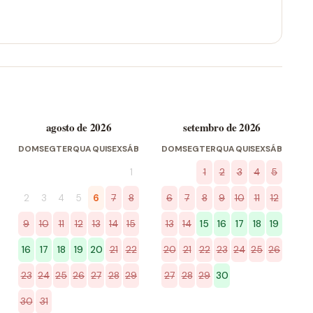
agosto de 2026
setembro de 2026
DOM
SEG
TER
QUA
QUI
SEX
SÁB
DOM
SEG
TER
QUA
QUI
SEX
SÁB
1
1
2
3
4
5
2
3
4
5
6
7
8
6
7
8
9
10
11
12
9
10
11
12
13
14
15
13
14
15
16
17
18
19
16
17
18
19
20
21
22
20
21
22
23
24
25
26
23
24
25
26
27
28
29
27
28
29
30
30
31