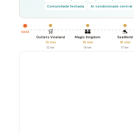
Comunidade fechada
Ar condicionado central
🛒
🏰
🐬
CASA
Outlets Vineland
Magic Kingdom
SeaWorld
13 min
15 min
18 min
12 km
14 km
17 km