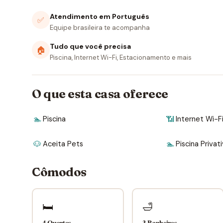
Atendimento em Português
✅
Equipe brasileira te acompanha
Tudo que você precisa
🏠
Piscina, Internet Wi-Fi, Estacionamento e mais
O que esta casa oferece
🏊
Piscina
📶
Internet Wi-F
🐶
Aceita Pets
🏊
Piscina Privat
Cômodos
🛏
🛁
4 Quartos
3 Banheiros