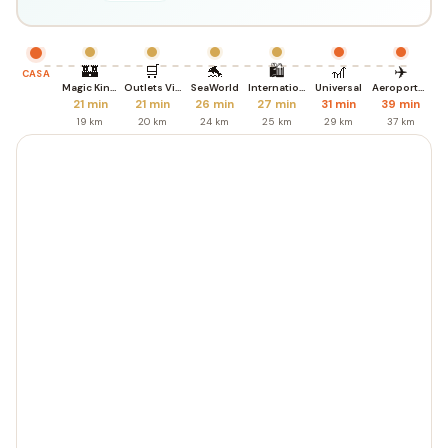
🏰
🛒
🐬
🛍️
🎢
✈️
CASA
Magic Kingdom
Outlets Vineland
SeaWorld
International Dr.
Universal
Aeroporto MCO
21 min
21 min
26 min
27 min
31 min
39 min
19 km
20 km
24 km
25 km
29 km
37 km