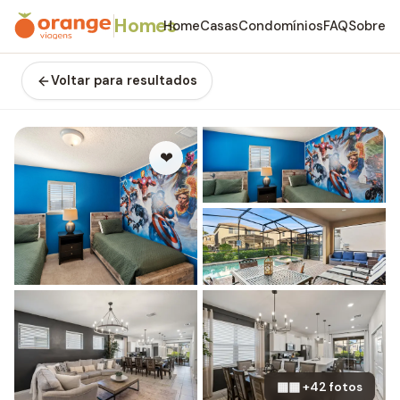
Homes
Home
Casas
Condomínios
FAQ
Sobre
Voltar para resultados
❤
▦▦ +42 fotos