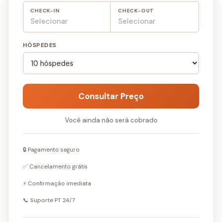
CHECK-IN
CHECK-OUT
tudo o que você precisa para uma viagem inesquecível
Selecionar
Selecionar
está reunido em um só lugar. A Solterra Resort é
conhecida por suas áreas de lazer completas e
HÓSPEDES
infraestrutura de alto nível, garantindo que o descanso
entre os parques seja tão especial quanto os dias de
aventura.
Consultar Preço
Você ainda não será cobrado
🔒 Pagamento seguro
✅ Cancelamento grátis
⚡ Confirmação imediata
📞 Suporte PT 24/7