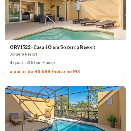
ORV1322 · Casa 4Q em Solterra Resort
Solterra Resort
4 quartos
3.5 ban.
8 hosp.
a partir de R$ 588 /noite no PIX