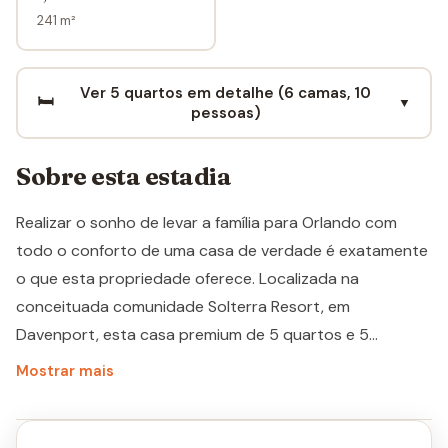
241 m²
Ver 5 quartos em detalhe (6 camas, 10
🛏️
▼
pessoas)
Sobre esta estadia
Realizar o sonho de levar a família para Orlando com
todo o conforto de uma casa de verdade é exatamente
o que esta propriedade oferece. Localizada na
conceituada comunidade Solterra Resort, em
Davenport, esta casa premium de 5 quartos e 5
banheiros e meio acomoda até 10 hóspedes com
Mostrar mais
conforto, sendo ideal para até 3 famílias viajando juntas.
Com aproximadamente 241 m² de área construída,
piscina e spa privativo, e apenas 10 milhas da Disney,