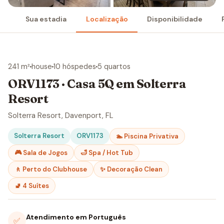
Sua estadia
Localização
Disponibilidade
241 m²
house
10 hóspedes
5 quartos
ORV1173 · Casa 5Q em Solterra
Resort
Solterra Resort, Davenport, FL
Solterra Resort
ORV1173
🏊 Piscina Privativa
🎮 Sala de Jogos
🛁 Spa / Hot Tub
🚶 Perto do Clubhouse
✨ Decoração Clean
🚽 4 Suítes
Atendimento em Português
✅