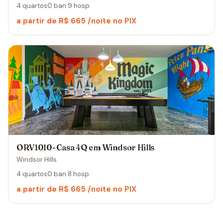
4 quartos
0 ban.
9 hosp.
a partir de R$ 665 /noite no PIX
ORV1010 · Casa 4Q em Windsor Hills
Windsor Hills
4 quartos
0 ban.
8 hosp.
a partir de R$ 665 /noite no PIX