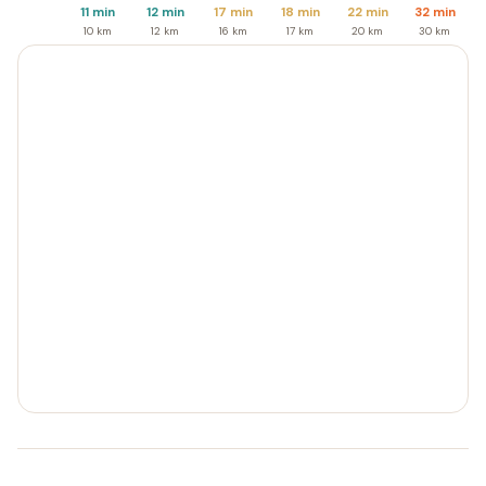
11 min
12 min
17 min
18 min
22 min
32 min
10 km
12 km
16 km
17 km
20 km
30 km