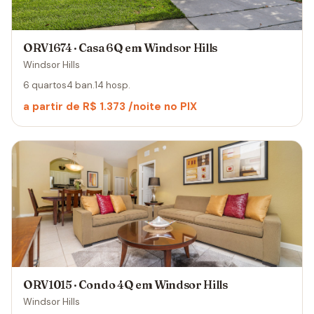
ORV1674 · Casa 6Q em Windsor Hills
Windsor Hills
6 quartos
4 ban.
14 hosp.
a partir de R$ 1.373 /noite no PIX
ORV1015 · Condo 4Q em Windsor Hills
Windsor Hills