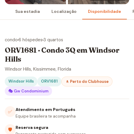
Sua estadia
Localização
Disponibilidade
condo
6 hóspedes
3 quartos
ORV1681 · Condo 3Q em Windsor
Hills
Windsor Hills, Kissimmee, Florida
Windsor Hills
ORV1681
🚶 Perto do Clubhouse
🎭 Gw Condominium
Atendimento em Português
✅
Equipe brasileira te acompanha
Reserva segura
🛡