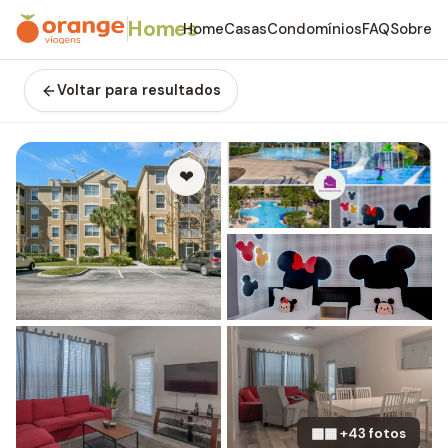
Homes
Home
Casas
Condomínios
FAQ
Sobre
Voltar para resultados
❤
▦▦ +43 fotos