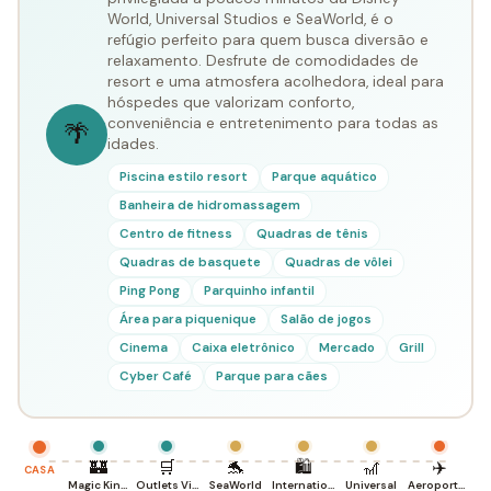
World, Universal Studios e SeaWorld, é o
refúgio perfeito para quem busca diversão e
relaxamento. Desfrute de comodidades de
resort e uma atmosfera acolhedora, ideal para
hóspedes que valorizam conforto,
conveniência e entretenimento para todas as
🌴
idades.
Piscina estilo resort
Parque aquático
Banheira de hidromassagem
Centro de fitness
Quadras de tênis
Quadras de basquete
Quadras de vôlei
Ping Pong
Parquinho infantil
Área para piquenique
Salão de jogos
Cinema
Caixa eletrônico
Mercado
Grill
Cyber Café
Parque para cães
🏰
🛒
🐬
🛍️
🎢
✈️
CASA
Magic Kingdom
Outlets Vineland
SeaWorld
International Dr.
Universal
Aeroporto MCO