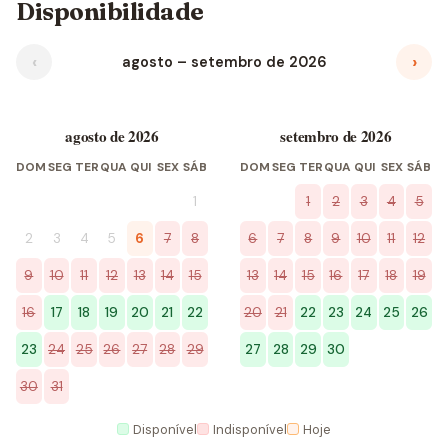
Disponibilidade
‹
›
agosto – setembro de 2026
agosto de 2026
setembro de 2026
DOM
SEG
TER
QUA
QUI
SEX
SÁB
DOM
SEG
TER
QUA
QUI
SEX
SÁB
1
1
2
3
4
5
2
3
4
5
6
7
8
6
7
8
9
10
11
12
9
10
11
12
13
14
15
13
14
15
16
17
18
19
16
17
18
19
20
21
22
20
21
22
23
24
25
26
23
24
25
26
27
28
29
27
28
29
30
30
31
Disponível
Indisponível
Hoje