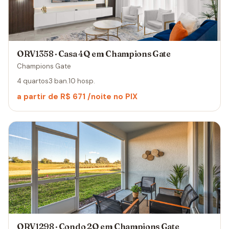
ORV1358 · Casa 4Q em Champions Gate
Champions Gate
4 quartos
3 ban.
10 hosp.
a partir de R$ 671 /noite no PIX
ORV1298 · Condo 2Q em Champions Gate