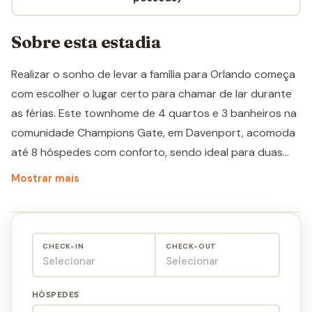
Sobre esta estadia
Realizar o sonho de levar a família para Orlando começa
com escolher o lugar certo para chamar de lar durante
as férias. Este townhome de 4 quartos e 3 banheiros na
comunidade Champions Gate, em Davenport, acomoda
até 8 hóspedes com conforto, sendo ideal para duas
famílias viajando juntas. Com cerca de 178 m² de área
Mostrar mais
privativa e localização a apenas 8,2 milhas da Disney, os
parques ficam a poucos minutos de distância, com
acesso também facilitado ao Universal e ao SeaWorld. A
CHECK-IN
CHECK-OUT
propriedade inclui acesso completo ao clube de resort
Selecionar
Selecionar
da Champions Gate, uma das comunidades de férias
mais bem estruturadas da região de Orlando.
HÓSPEDES