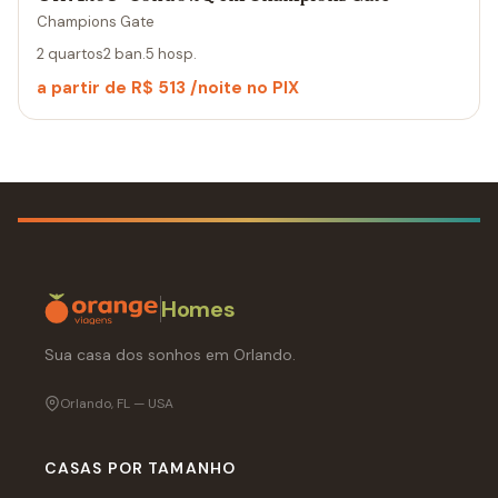
Champions Gate
2 quartos
2 ban.
5 hosp.
a partir de R$ 513 /noite no PIX
Homes
Sua casa dos sonhos em Orlando.
Orlando, FL — USA
CASAS POR TAMANHO