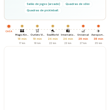
Salão de jogos (arcade)
Quadras de vôlei
Quadras de pickleball.
🏰
🛒
🐬
🛍️
🎢
✈️
CASA
Magic Kingdom
Outlets Vineland
SeaWorld
International Dr.
Universal
Aeroporto MCO
18 min
19 min
24 min
24 min
29 min
38 min
17 km
18 km
22 km
23 km
27 km
35 km