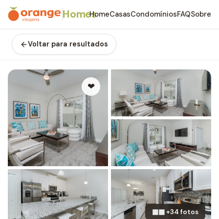
Homes
Home
Casas
Condomínios
FAQ
Sobre
Voltar para resultados
❤
▦▦ +34 fotos