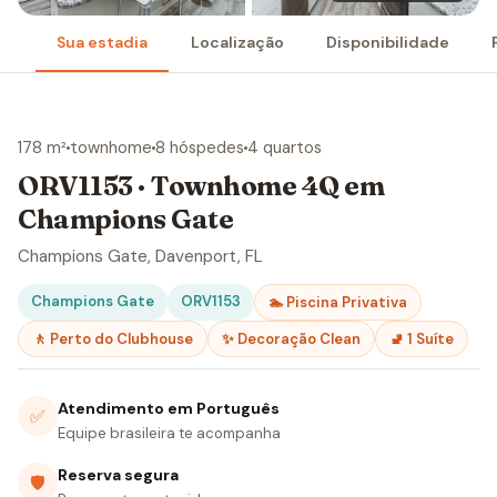
Sua estadia
Localização
Disponibilidade
178 m²
townhome
8 hóspedes
4 quartos
ORV1153 · Townhome 4Q em
Champions Gate
Champions Gate, Davenport, FL
Champions Gate
ORV1153
🏊 Piscina Privativa
🚶 Perto do Clubhouse
✨ Decoração Clean
🚽 1 Suíte
Atendimento em Português
✅
Equipe brasileira te acompanha
Reserva segura
🛡