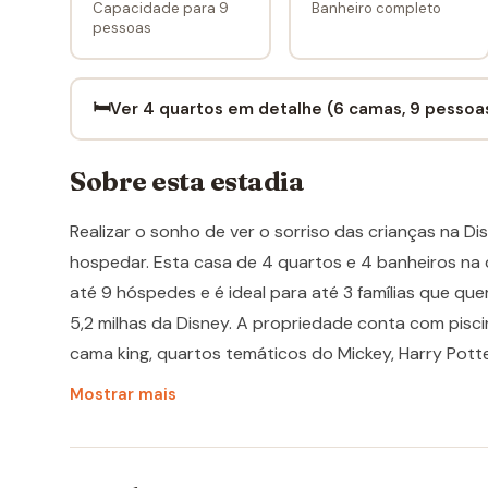
Capacidade para 9
Banheiro completo
pessoas
🛏️
Ver 4 quartos em detalhe (6 camas, 9 pessoa
Sobre esta estadia
Realizar o sonho de ver o sorriso das crianças na 
hospedar. Esta casa de 4 quartos e 4 banheiros n
até 9 hóspedes e é ideal para até 3 famílias que que
5,2 milhas da Disney. A propriedade conta com pisci
cama king, quartos temáticos do Mickey, Harry Potter
Formosa Valley oferece uma estrutura tranquila e b
Mostrar mais
parques com praticidade e terminar o dia relaxando