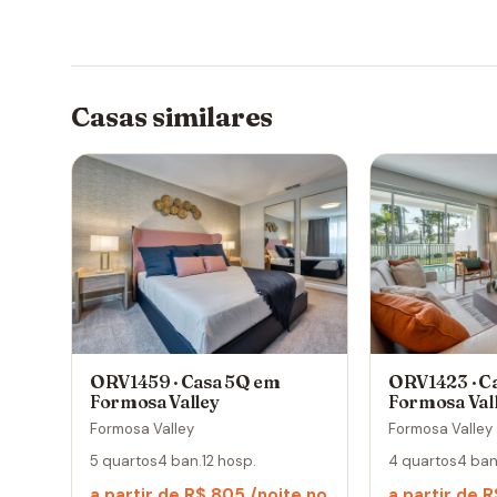
Casas similares
ORV1459 · Casa 5Q em
ORV1423 · C
Formosa Valley
Formosa Val
Formosa Valley
Formosa Valley
5 quartos
4 ban.
12 hosp.
4 quartos
4 ban
a partir de R$ 805 /noite no
a partir de 