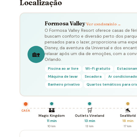
Localização
Formosa Valley
Ver condomínio →
O Formosa Valley Resort oferece casas de féri
buscam conforto e diversão perto dos parque
pensados para o lazer, proporciona uma expe
Disney, da aventura da Universal e dos encan
🏡
relaxar após um dia de emoções, com a conve
Orlando.
Piscina ao ar livre
Wi-Fi gratuito
Estacionam
Máquina de lavar
Secadora
Ar condicionado
Banheiro privativo
Quartos temáticos para cri
🏰
🛒
🐬
CASA
Magic Kingdom
Outlets Vineland
SeaWorld
11 min
13 min
18 min
10 km
13 km
17 km