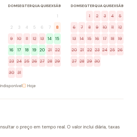
DOM
SEG
TER
QUA
QUI
SEX
SÁB
DOM
SEG
TER
QUA
QUI
SEX
SÁB
1
1
2
3
4
5
2
3
4
5
6
7
8
6
7
8
9
10
11
12
9
10
11
12
13
14
15
13
14
15
16
17
18
19
16
17
18
19
20
21
22
20
21
22
23
24
25
26
23
24
25
26
27
28
29
27
28
29
30
30
31
Indisponível
Hoje
sultar o preço em tempo real. O valor inclui diária, taxas