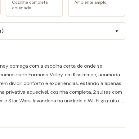
Cozinha completa
Ambiente amplo
equipada
s)
▼
Disney começa com a escolha certa de onde se
a comunidade Formosa Valley, em Kissimmee, acomoda
rem dividir conforto e experiências, estando a apenas
na privativa aquecível, cozinha completa, 2 suítes com
 e Star Wars, lavanderia na unidade e Wi-Fi gratuito. A
em localizada, perfeita para quem quer chegar aos
 em casa.