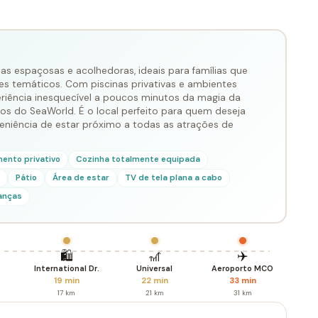
as espaçosas e acolhedoras, ideais para famílias que
s temáticos. Com piscinas privativas e ambientes
riência inesquecível a poucos minutos da magia da
tos do SeaWorld. É o local perfeito para quem deseja
niência de estar próximo a todas as atrações de
ento privativo
Cozinha totalmente equipada
Pátio
Área de estar
TV de tela plana a cabo
anças
🛍️
🎢
✈️
International Dr.
Universal
Aeroporto MCO
19 min
22 min
33 min
17 km
21 km
31 km