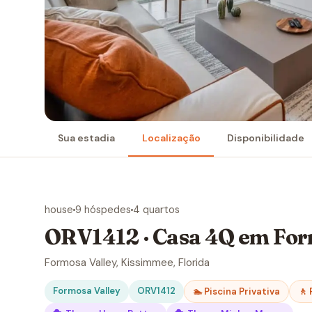
Sua estadia
Localização
Disponibilidade
house
9 hóspedes
4 quartos
ORV1412 · Casa 4Q em For
Formosa Valley, Kissimmee, Florida
Formosa Valley
ORV1412
🏊 Piscina Privativa
🚶