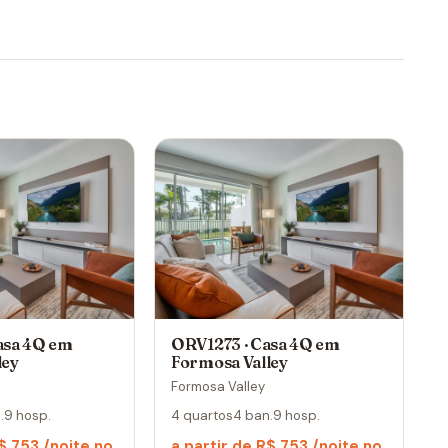
asa 4Q em
ORV1273 · Casa 4Q em
ley
Formosa Valley
Formosa Valley
.
9 hosp.
4 quartos
4 ban.
9 hosp.
R$ 753 /noite no
a partir de R$ 753 /noite no