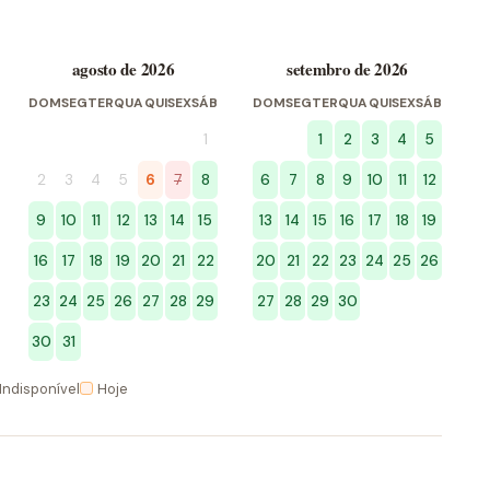
agosto de 2026
setembro de 2026
DOM
SEG
TER
QUA
QUI
SEX
SÁB
DOM
SEG
TER
QUA
QUI
SEX
SÁB
1
1
2
3
4
5
2
3
4
5
6
7
8
6
7
8
9
10
11
12
9
10
11
12
13
14
15
13
14
15
16
17
18
19
16
17
18
19
20
21
22
20
21
22
23
24
25
26
23
24
25
26
27
28
29
27
28
29
30
30
31
Indisponível
Hoje