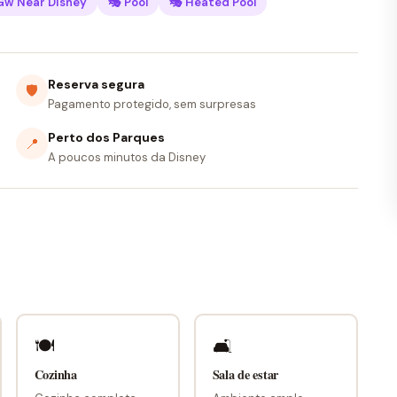
Gw Near Disney
🎭 Pool
🎭 Heated Pool
Reserva segura
🛡
Pagamento protegido, sem surpresas
Perto dos Parques
📍
A poucos minutos da Disney
🍽
🛋
Cozinha
Sala de estar