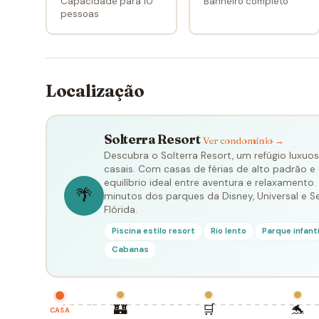
Capacidade para 10
Banheiro completo
pessoas
Localização
Solterra Resort
Ver condomínio →
Descubra o Solterra Resort, um refúgio luxuoso
casais. Com casas de férias de alto padrão e
equilíbrio ideal entre aventura e relaxamento
🌴
minutos dos parques da Disney, Universal e S
Flórida.
Piscina estilo resort
Rio lento
Parque infanti
Cabanas
🏰
🛒
🐬
CASA