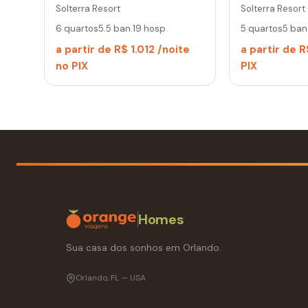
Solterra Resort
Solterra Resort
6 quartos
5.5 ban.
19 hosp.
5 quartos
5 ban
a partir de R$ 1.012 /noite
a partir de 
no PIX
PIX
Homes
Sua casa dos sonhos em Orlando.
Orlando, FL — USA