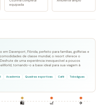
Cozinha completa
Ambiente amplo
equipada
 em Davenport, Flórida, perfeito para famílias, golfistas e
 comodidades de classe mundial, o resort oferece o
. Desfrute de uma experiência inesquecível a poucos
eaWorld, tornando-o a base ideal para sua viagem à
l
Academia
Quadras esportivas
Café
Toboáguas
🛍️
🎢
✈️