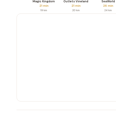
Magic Kingdom
Outlets Vineland
SeaWorld
21 min
21 min
26 min
19 km
20 km
24 km