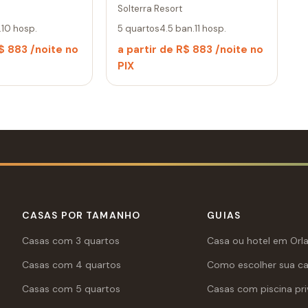
Solterra Resort
.
10 hosp.
5 quartos
4.5 ban.
11 hosp.
R$ 883 /noite no
a partir de R$ 883 /noite no
PIX
CASAS POR TAMANHO
GUIAS
Casas com 3 quartos
Casa ou hotel em Orl
Casas com 4 quartos
Como escolher sua c
Casas com 5 quartos
Casas com piscina pri