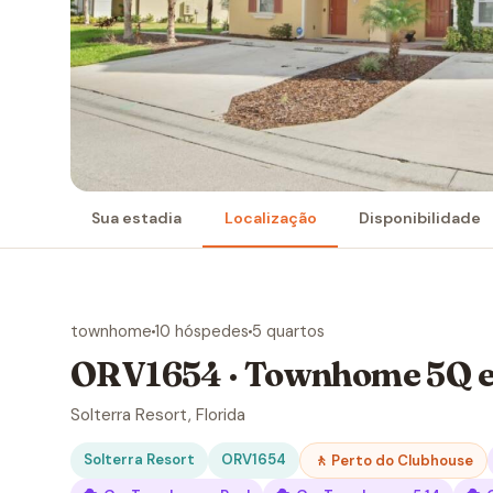
Sua estadia
Localização
Disponibilidade
townhome
10 hóspedes
5 quartos
ORV1654 · Townhome 5Q e
Solterra Resort, Florida
Solterra Resort
ORV1654
🚶 Perto do Clubhouse