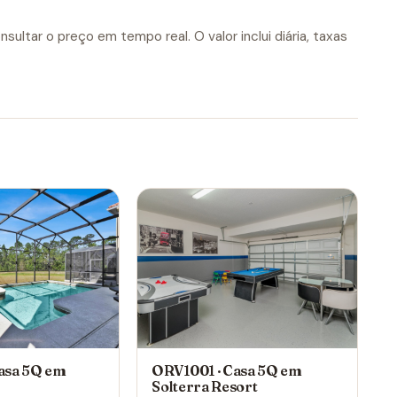
sultar o preço em tempo real. O valor inclui diária, taxas
asa 5Q em
ORV1001 · Casa 5Q em
Solterra Resort