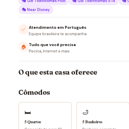
🎭 Gw Townhomes Pool
🎭 Gw Townhomes 5 14
🎭 
🎭 Near Disney
Atendimento em Português
✅
Equipe brasileira te acompanha
Tudo que você precisa
🏠
Piscina, Internet e mais
O que esta casa oferece
Cômodos
🛏
🛁
5 Quartos
5 Banheiros