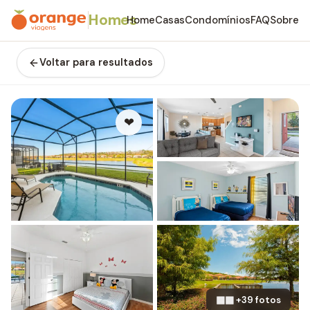
Homes
Home
Casas
Condomínios
FAQ
Sobre
Voltar para resultados
❤
▦▦ +39 fotos