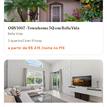
ORV1667 · Townhome 3Q em Bella Vida
Bella Vida
3 quartos
2 ban.
9 hosp.
a partir de R$ 415 /noite no PIX