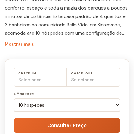
conforto, espaço e toda a magia dos parques a poucos
minutos de distância. Esta casa padrão de 4 quartos e
3 banheiros na comunidade Bella Vida, em Kissimmee,
acomoda até 10 hóspedes com uma configuração de
camas versátil que atende bem a grupos maiores ou até
Mostrar mais
três famílias viajando juntas. A apenas 8,5 milhas da
Disney, a propriedade oferece praticidade para quem
quer aproveitar os parques sem abrir mão do conforto
CHECK-IN
CHECK-OUT
de uma casa espaçosa ao final do dia. A Bella Vida é uma
Selecionar
Selecionar
comunidade pensada para quem busca tranquilidade e
boa estrutura durante a estadia em Orlando.
HÓSPEDES
Consultar Preço