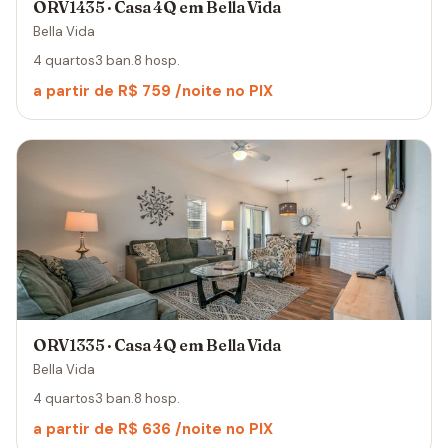
ORV1435 · Casa 4Q em Bella Vida
Bella Vida
4 quartos
3 ban.
8 hosp.
a partir de R$ 759 /noite no PIX
ORV1335 · Casa 4Q em Bella Vida
Bella Vida
4 quartos
3 ban.
8 hosp.
a partir de R$ 636 /noite no PIX