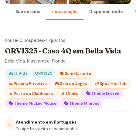
Sua estadia
Localização
Disponibilidade
house
10 hóspedes
4 quartos
ORV1325 · Casa 4Q em Bella Vida
Bella Vida, Kissimmee, Florida
Bella Vida
ORV1325
🧶 Sem Carpete
🏊 Piscina Privativa
🎮 Sala de Jogos
🛁 Spa / Hot Tub
🎭 Theme Frozen
🚶 Perto do Clubhouse
🚽 1 Suíte
🎭 Theme Mickey Mouse
🎭 Theme Minions
Atendimento em Português
✅
Equipe brasileira te acompanha