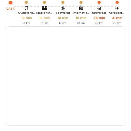
🛒
🏰
🐬
🛍️
🎢
✈️
CASA
Outlets Vineland
Magic Kingdom
SeaWorld
International Dr.
Universal
Aeroporto MCO
14 min
16 min
18 min
19 min
24 min
31 min
13 km
15 km
17 km
18 km
23 km
29 km