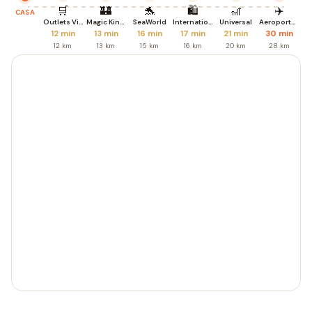
🛒
🏰
🐬
🛍️
🎢
✈️
CASA
Outlets Vineland
Magic Kingdom
SeaWorld
International Dr.
Universal
Aeroporto MCO
12 min
13 min
16 min
17 min
21 min
30 min
12 km
13 km
15 km
16 km
20 km
28 km