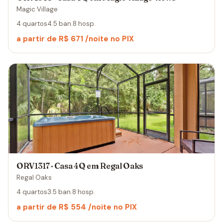
Magic Village
4 quartos
4.5 ban.
8 hosp.
a partir de R$ 671 /noite no PIX
ORV1317 · Casa 4Q em Regal Oaks
Regal Oaks
4 quartos
3.5 ban.
8 hosp.
a partir de R$ 554 /noite no PIX