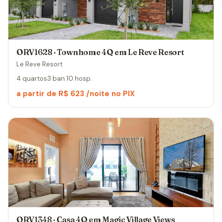
ORV1628 · Townhome 4Q em Le Reve Resort
Le Reve Resort
4 quartos
3 ban.
10 hosp.
a partir de R$ 623 /noite no PIX
ORV1348 · Casa 4Q em Magic Village Views