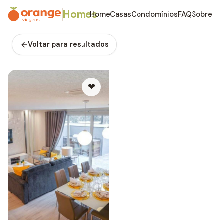
Homes
Home
Casas
Condomínios
FAQ
Sobre
Voltar para resultados
❤