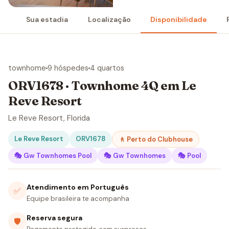
Sua estadia
Localização
Disponibilidade
townhome
9 hóspedes
4 quartos
ORV1678 · Townhome 4Q em Le
Reve Resort
Le Reve Resort, Florida
Le Reve Resort
ORV1678
🚶 Perto do Clubhouse
🎭 Gw Townhomes Pool
🎭 Gw Townhomes
🎭 Pool
Atendimento em Português
✅
Equipe brasileira te acompanha
Reserva segura
🛡