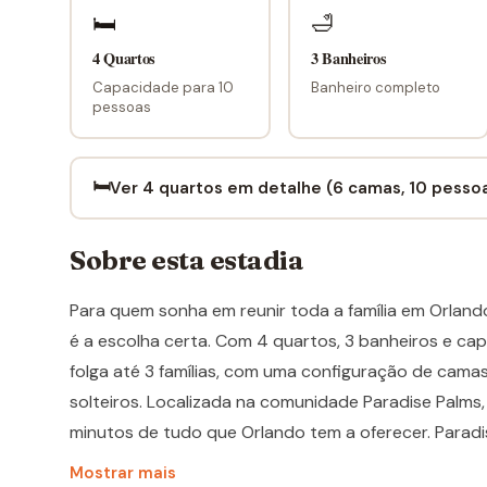
🛏
🛁
4 Quartos
3 Banheiros
Capacidade para 10
Banheiro completo
pessoas
🛏️
Ver 4 quartos em detalhe (6 camas, 10 pesso
Sobre esta estadia
Para quem sonha em reunir toda a família em Orlan
é a escolha certa. Com 4 quartos, 3 banheiros e c
folga até 3 famílias, com uma configuração de camas v
solteiros. Localizada na comunidade Paradise Palms,
minutos de tudo que Orlando tem a oferecer. Parad
experiência de férias completa, onde o descanso en
Mostrar mais