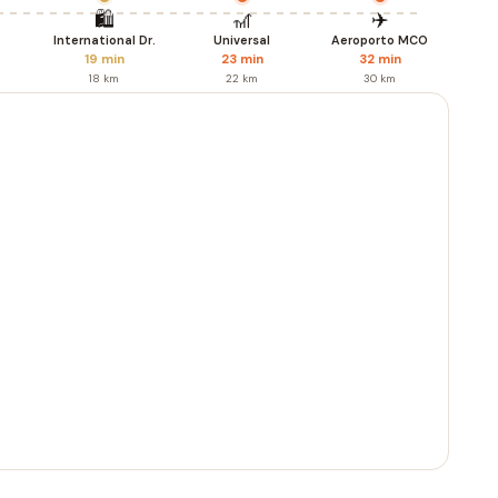
🛍️
🎢
✈️
International Dr.
Universal
Aeroporto MCO
19 min
23 min
32 min
18 km
22 km
30 km