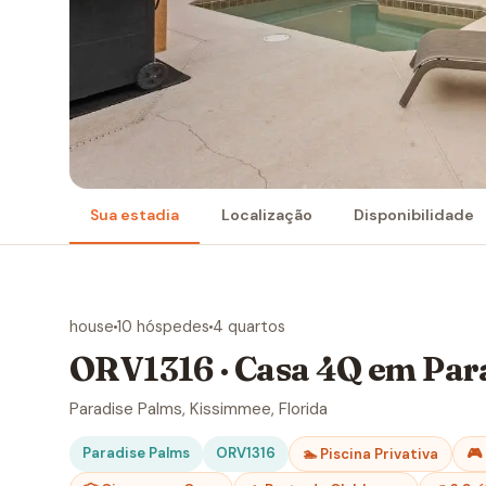
Sua estadia
Localização
Disponibilidade
house
10 hóspedes
4 quartos
ORV1316 · Casa 4Q em Par
Paradise Palms, Kissimmee, Florida
Paradise Palms
ORV1316
🏊 Piscina Privativa
🎮