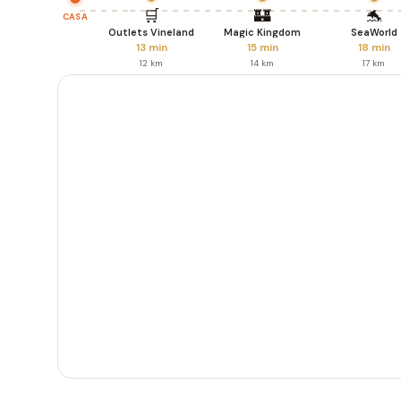
🛒
🏰
🐬
CASA
Outlets Vineland
Magic Kingdom
SeaWorld
13 min
15 min
18 min
12 km
14 km
17 km