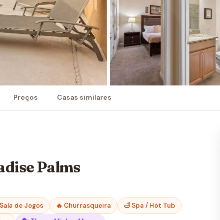
Preços
Casas similares
adise Palms
 Sala de Jogos
🔥 Churrasqueira
🛁 Spa / Hot Tub