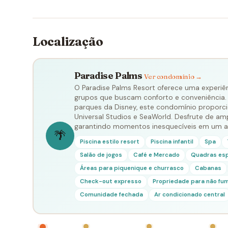
viagem.
Localização
Paradise Palms
Ver condomínio →
O Paradise Palms Resort oferece uma experiênc
grupos que buscam conforto e conveniência.
parques da Disney, este condomínio proporcio
Universal Studios e SeaWorld. Desfrute de a
garantindo momentos inesquecíveis em um am
🌴
Piscina estilo resort
Piscina infantil
Spa
Salão de jogos
Café e Mercado
Quadras espo
Áreas para piquenique e churrasco
Cabanas
Check-out expresso
Propriedade para não fu
Comunidade fechada
Ar condicionado central