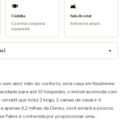
🍽
🛋
Cozinha
Sala de estar
Cozinha completa
Ambiente amplo
equipada
as)
▼
do sem abrir mão do conforto, esta casa em Kissimmee
apacidade para até 10 hóspedes, o imóvel acomoda com
ersátil que inclui 2 kings, 2 camas de casal e 4
 a apenas 6,2 milhas da Disney, você estará a poucos
ise Palms é conhecida por proporcionar uma
tre um parque e outro é tão especial quanto a própria