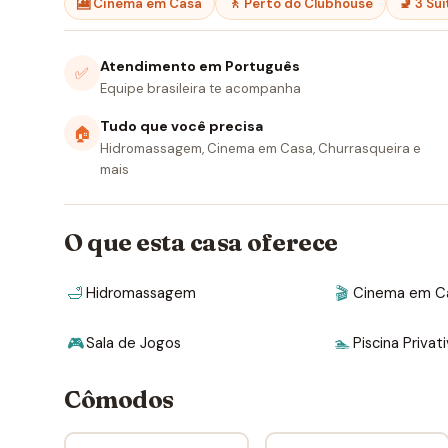
🎦 Cinema em Casa
🚶 Perto do Clubhouse
🚽 3 Su
Atendimento em Português
✅
Equipe brasileira te acompanha
Tudo que você precisa
🏠
Hidromassagem, Cinema em Casa, Churrasqueira e
mais
O que esta casa oferece
🛁
Hidromassagem
🎬
Cinema em C
🎮
Sala de Jogos
🏊
Piscina Privat
Cômodos