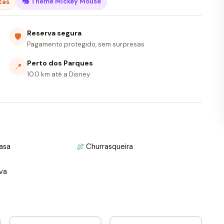
🎭 Theme Mickey Mouse
ítes
Reserva segura
🛡
Pagamento protegido, sem surpresas
Perto dos Parques
📍
10.0 km até a Disney
asa
🍖
Churrasqueira
iva