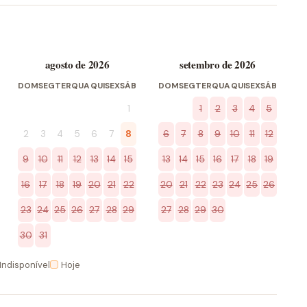
agosto de 2026
setembro de 2026
DOM
SEG
TER
QUA
QUI
SEX
SÁB
DOM
SEG
TER
QUA
QUI
SEX
SÁB
1
1
2
3
4
5
2
3
4
5
6
7
8
6
7
8
9
10
11
12
9
10
11
12
13
14
15
13
14
15
16
17
18
19
16
17
18
19
20
21
22
20
21
22
23
24
25
26
23
24
25
26
27
28
29
27
28
29
30
30
31
Indisponível
Hoje