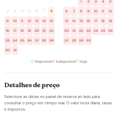
1
1
2
3
4
5
2
3
4
5
6
7
8
6
7
8
9
10
11
12
9
10
11
12
13
14
15
13
14
15
16
17
18
19
16
17
18
19
20
21
22
20
21
22
23
24
25
26
23
24
25
26
27
28
29
27
28
29
30
30
31
Disponível
Indisponível
Hoje
Detalhes de preço
Selecione as datas no painel de reserva ao lado para
consultar o preço em tempo real. O valor inclui diária, taxas
e impostos.