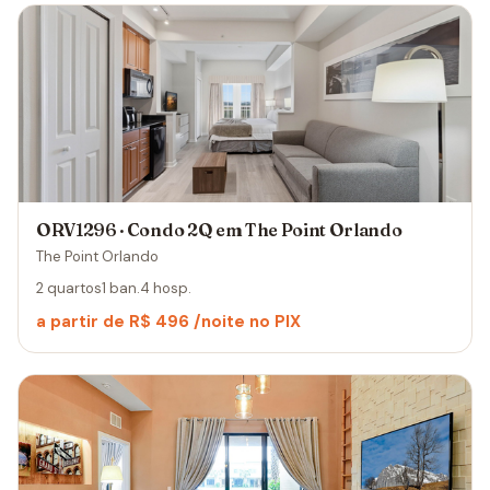
ORV1296 · Condo 2Q em The Point Orlando
The Point Orlando
2 quartos
1 ban.
4 hosp.
a partir de R$ 496 /noite no PIX