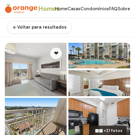
Homes
Home
Casas
Condomínios
FAQ
Sobre
Voltar para resultados
❤
▦▦ +21 fotos