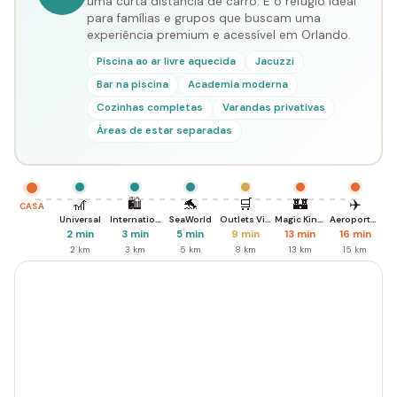
uma curta distância de carro. É o refúgio ideal
para famílias e grupos que buscam uma
experiência premium e acessível em Orlando.
Piscina ao ar livre aquecida
Jacuzzi
Bar na piscina
Academia moderna
Cozinhas completas
Varandas privativas
Áreas de estar separadas
🎢
🛍️
🐬
🛒
🏰
✈️
CASA
Universal
International Dr.
SeaWorld
Outlets Vineland
Magic Kingdom
Aeroporto MCO
2 min
3 min
5 min
9 min
13 min
16 min
2 km
3 km
5 km
8 km
13 km
15 km