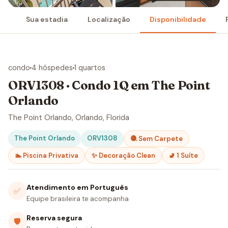
Sua estadia
Localização
Disponibilidade
condo
4 hóspedes
1 quartos
ORV1308 · Condo 1Q em The Point
Orlando
The Point Orlando, Orlando, Florida
The Point Orlando
ORV1308
🧶 Sem Carpete
🏊 Piscina Privativa
✨ Decoração Clean
🚽 1 Suíte
Atendimento em Português
✅
Equipe brasileira te acompanha
Reserva segura
🛡