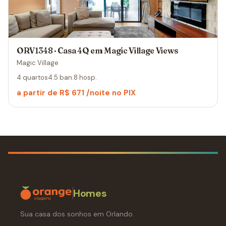
ORV1348 · Casa 4Q em Magic Village Views
Magic Village
4 quartos
4.5 ban.
8 hosp.
a partir de R$ 671 /noite no PIX
Homes
Sua casa dos sonhos em Orlando.