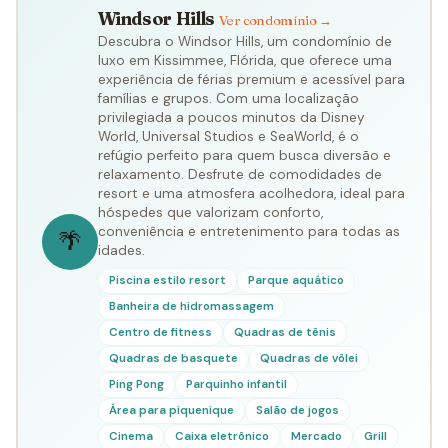
Windsor Hills
Ver condomínio →
Descubra o Windsor Hills, um condomínio de
luxo em Kissimmee, Flórida, que oferece uma
experiência de férias premium e acessível para
famílias e grupos. Com uma localização
privilegiada a poucos minutos da Disney
World, Universal Studios e SeaWorld, é o
refúgio perfeito para quem busca diversão e
relaxamento. Desfrute de comodidades de
resort e uma atmosfera acolhedora, ideal para
hóspedes que valorizam conforto,
conveniência e entretenimento para todas as
🌴
idades.
Piscina estilo resort
Parque aquático
Banheira de hidromassagem
Centro de fitness
Quadras de tênis
Quadras de basquete
Quadras de vôlei
Ping Pong
Parquinho infantil
Área para piquenique
Salão de jogos
Cinema
Caixa eletrônico
Mercado
Grill