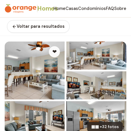
Homes
Home
Casas
Condomínios
FAQ
Sobre
Voltar para resultados
❤
▦▦ +32 fotos