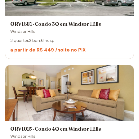
ORV1681 · Condo 3Q em Windsor Hills
Windsor Hills
3 quartos
2 ban.
6 hosp.
a partir de R$ 449 /noite no PIX
ORV1015 · Condo 4Q em Windsor Hills
Windsor Hills