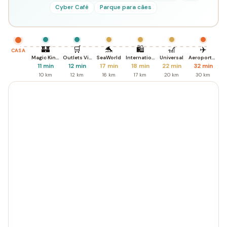
Cyber Café
Parque para cães
🏰
🛒
🐬
🛍️
🎢
✈️
CASA
Magic Kingdom
Outlets Vineland
SeaWorld
International Dr.
Universal
Aeroporto MCO
11 min
12 min
17 min
18 min
22 min
32 min
10 km
12 km
16 km
17 km
20 km
30 km