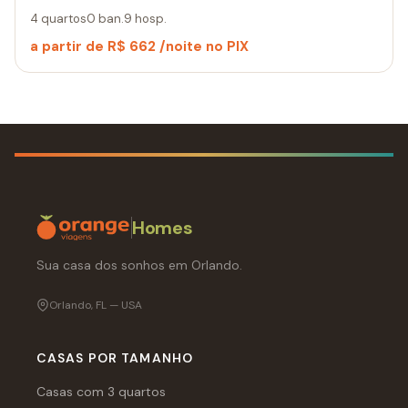
4 quartos
0 ban.
9 hosp.
a partir de R$ 662 /noite no PIX
Homes
Sua casa dos sonhos em Orlando.
Orlando, FL — USA
CASAS POR TAMANHO
Casas com 3 quartos