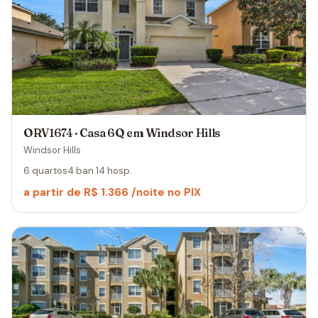
ORV1674 · Casa 6Q em Windsor Hills
Windsor Hills
6 quartos
4 ban.
14 hosp.
a partir de R$ 1.366 /noite no PIX