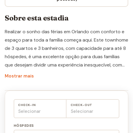
Sobre esta estadia
Realizar o sonho das férias em Orlando com conforto e
espaço para toda a família começa aqui. Este townhome
de 3 quartos e 3 banheiros, com capacidade para até 8
hóspedes, é uma excelente opção para duas famílias
que desejam dividir uma experiência inesquecível, com
toda a privacidade de uma casa própria. Localizado na
Mostrar mais
comunidade Windsor Hills, em Kissimmee, o imóvel fica a
apenas 4,2 milhas da Disney, com acesso incluso ao
clubhouse do resort, que oferece piscina, área de lazer
CHECK-IN
CHECK-OUT
e muito mais. Windsor Hills é uma das comunidades mais
Selecionar
Selecionar
bem avaliadas por famílias brasileiras que visitam
Orlando, e você vai entender o motivo assim que chegar.
HÓSPEDES