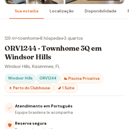
Sua estadia
Localização
Disponibilidade
129 m²
townhome
8 hóspedes
3 quartos
ORV1244 · Townhome 3Q em
Windsor Hills
Windsor Hills, Kissimmee, FL
Windsor Hills
ORV1244
🏊 Piscina Privativa
🚶 Perto do Clubhouse
🚽 1 Suíte
Atendimento em Português
✅
Equipe brasileira te acompanha
Reserva segura
🛡