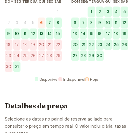
DOM
SEG
TER
QUA
QUI
SEX
SÁB
DOM
SEG
TER
QUA
QUI
SEX
SÁB
1
1
2
3
4
5
2
3
4
5
6
7
8
6
7
8
9
10
11
12
9
10
11
12
13
14
15
13
14
15
16
17
18
19
16
17
18
19
20
21
22
20
21
22
23
24
25
26
23
24
25
26
27
28
29
27
28
29
30
30
31
Disponível
Indisponível
Hoje
Detalhes de preço
Selecione as datas no painel de reserva ao lado para
consultar o preço em tempo real. O valor inclui diária, taxas