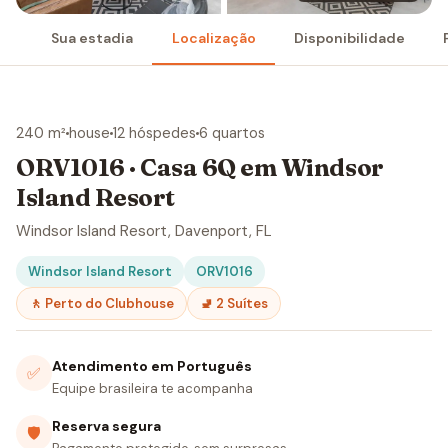
Sua estadia
Localização
Disponibilidade
240 m²
house
12 hóspedes
6 quartos
ORV1016 · Casa 6Q em Windsor
Island Resort
Windsor Island Resort, Davenport, FL
Windsor Island Resort
ORV1016
🚶 Perto do Clubhouse
🚽 2 Suítes
Atendimento em Português
✅
Equipe brasileira te acompanha
Reserva segura
🛡