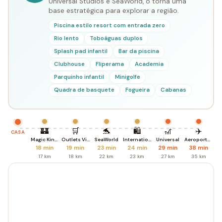
Universal Studios e SeaWorld, o torna uma
base estratégica para explorar a região.
Piscina estilo resort com entrada zero
Rio lento
Toboáguas duplos
Splash pad infantil
Bar da piscina
Clubhouse
Fliperama
Academia
Parquinho infantil
Minigolfe
Quadra de basquete
Fogueira
Cabanas
🏰
🛒
🐬
🛍️
🎢
✈️
CASA
Magic Kingdom
Outlets Vineland
SeaWorld
International Dr.
Universal
Aeroporto MCO
18 min
19 min
23 min
24 min
29 min
38 min
17 km
18 km
22 km
23 km
27 km
35 km