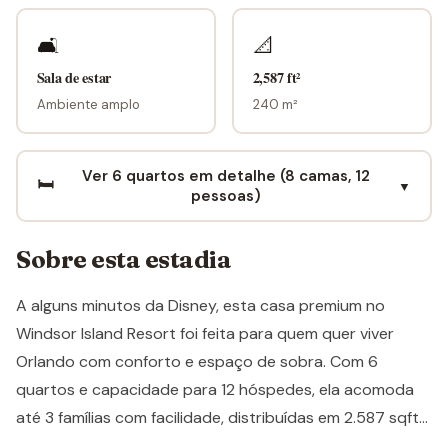
🛋
📐
Sala de estar
2,587 ft²
Ambiente amplo
240 m²
Ver 6 quartos em detalhe (8 camas, 12
🛏️
▼
pessoas)
Sobre esta estadia
A alguns minutos da Disney, esta casa premium no
Windsor Island Resort foi feita para quem quer viver
Orlando com conforto e espaço de sobra. Com 6
quartos e capacidade para 12 hóspedes, ela acomoda
até 3 famílias com facilidade, distribuídas em 2.587 sqft
de área bem planejada, a apenas 7,6 milhas da Disney,