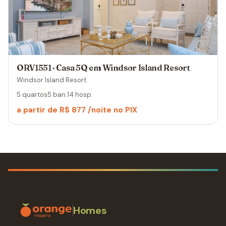
ORV1551 · Casa 5Q em Windsor Island Resort
Windsor Island Resort
5 quartos
5 ban.
14 hosp.
a partir de R$ 877 /noite no PIX
Homes