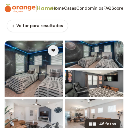
Homes
Home
Casas
Condomínios
FAQ
Sobre
Voltar para resultados
❤
▦▦ +46 fotos