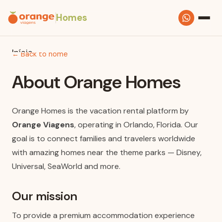
Homes
Início
← Back to home
About Orange Homes
Casas
Condomínios
Orange Homes is the vacation rental platform by
Orange Viagens
, operating in Orlando, Florida. Our
FAQ
goal is to connect families and travelers worldwide
Sobre
with amazing homes near the theme parks — Disney,
Universal, SeaWorld and more.
Fale conosco no WhatsApp
Our mission
To provide a premium accommodation experience